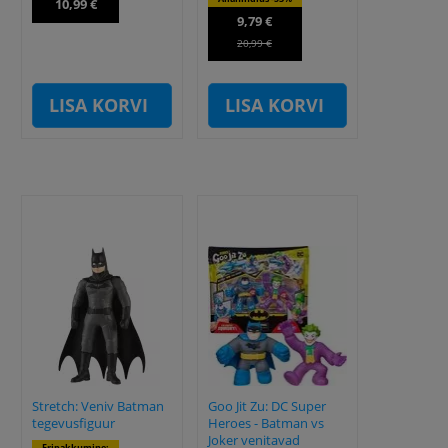
10,99 €
9,79 €
20,99 €
LISA KORVI
LISA KORVI
Stretch: Veniv Batman
Goo Jit Zu: DC Super
tegevusfiguur
Heroes - Batman vs
Joker venitavad
Eripakkumine: