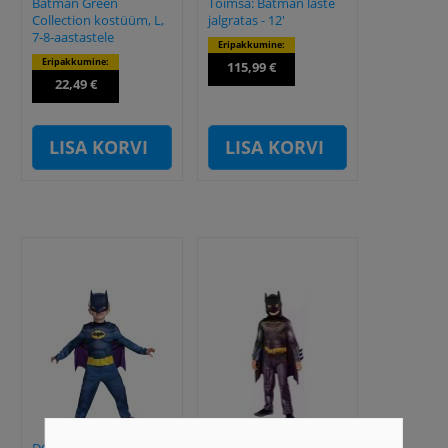
Batman Green
Toimsa: Batman laste
Collection kostüüm, L,
jalgratas - 12'
7-8-aastastele
Eripakkumine:
Eripakkumine:
115,99 €
22,49 €
LISA KORVI
LISA KORVI