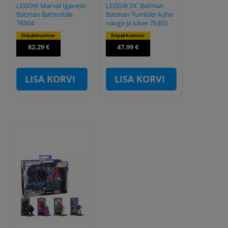
LEGO® Marvel Igavesti
LEGO® DC Batman
Batman Batmobile
Batman Tumbler kahe
76304
näoga ja Joker 76303
Eripakkumine:
Eripakkumine:
82,29 €
47,99 €
LISA KORVI
LISA KORVI