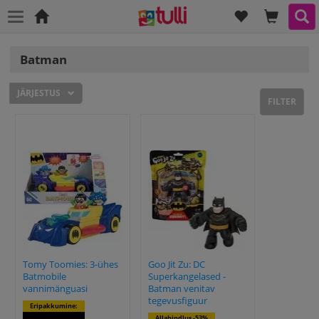
SOOVINIMEK
SINU O
OT
Avaleht
Batman
JÄRJESTUS
FILTER
Tomy Toomies: 3-ühes
Goo Jit Zu: DC
Batmobile
Superkangelased -
vannimänguasi
Batman venitav
tegevusfiguur
Eripakkumine:
Allahindlus -53%