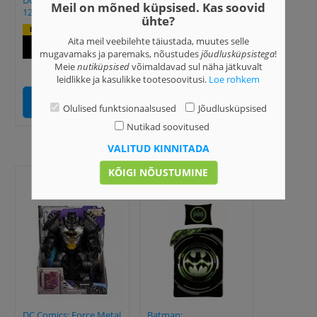
DC: Batman kostüüm -
Batman Green
Meil on mõned küpsised. Kas soovid
122-134 cm
Collection kostüüm, M,
ühte?
5-6-aastastele
Eripakkumine:
Aita meil veebilehte täiustada, muutes selle
Eripakkumine:
20,89 €
mugavamaks ja paremaks, nõustudes
jõudlusküpsistega
!
22,49 €
Meie
nutiküpsised
võimaldavad sul näha jätkuvalt
leidlikke ja kasulikke tootesoovitusi.
Loe rohkem
LISA KORVI
LISA KORVI
Olulised funktsionaalsused
Jõudlusküpsised
Nutikad soovitused
VALITUD KINNITADA
KÕIGI NÕUSTUMINE
DC Comics: Force Metal
Batman: