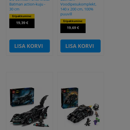
Batman action-kuju -
Voodipesukomplekt,
30 cm
140 x 200 cm, 100%
puuvill
Eripakkumine:
Eripakkumine:
19,39 €
19,69 €
LISA KORVI
LISA KORVI