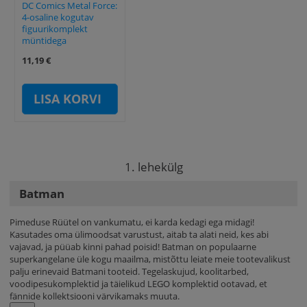
DC Comics Metal Force:
4-osaline kogutav
figuurikomplekt
müntidega
11,19 €
LISA KORVI
1. lehekülg
Batman
Pimeduse Rüütel on vankumatu, ei karda kedagi ega midagi!
Kasutades oma ülimoodsat varustust, aitab ta alati neid, kes abi
vajavad, ja püüab kinni pahad poisid! Batman on populaarne
superkangelane üle kogu maailma, mistõttu leiate meie tootevalikust
palju erinevaid Batmani tooteid. Tegelaskujud, koolitarbed,
voodipesukomplektid ja täielikud LEGO komplektid ootavad, et
fännide kollektsiooni värvikamaks muuta.