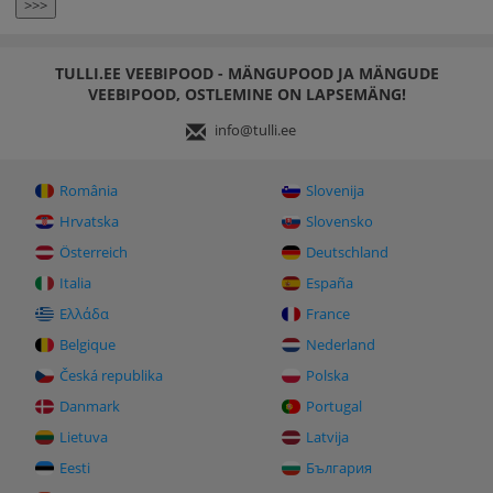
>>>
TULLI.EE VEEBIPOOD - MÄNGUPOOD JA MÄNGUDE
VEEBIPOOD, OSTLEMINE ON LAPSEMÄNG!
info@tulli.ee
România
Slovenija
Hrvatska
Slovensko
Österreich
Deutschland
Italia
España
Ελλάδα
France
Belgique
Nederland
Česká republika
Polska
Danmark
Portugal
Lietuva
Latvija
Eesti
България